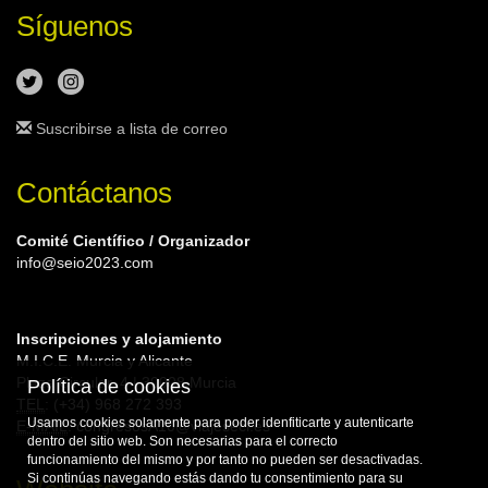
Síguenos
Suscribirse a lista de correo
Contáctanos
Comité Científico / Organizador
info@seio2023.com
Inscripciones y alojamiento
M.I.C.E. Murcia y Alicante
Plaza Circular, 4 | 30008 Murcia
Política de cookies
TEL
: (+34) 968 272 393
Usamos cookies solamente para poder idenfiticarte y autenticarte
E-MAIL
: congresosA10@viajeseci.es
dentro del sitio web. Son necesarias para el correcto
funcionamiento del mismo y por tanto no pueden ser desactivadas.
Si continúas navegando estás dando tu consentimiento para su