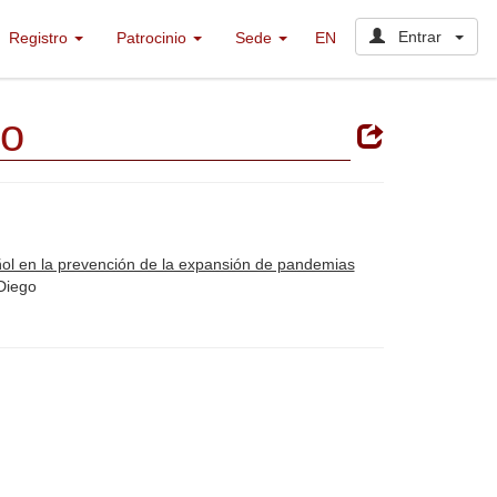
Entrar
Registro
Patrocinio
Sede
EN
go
añol en la prevención de la expansión de pandemias
 Diego