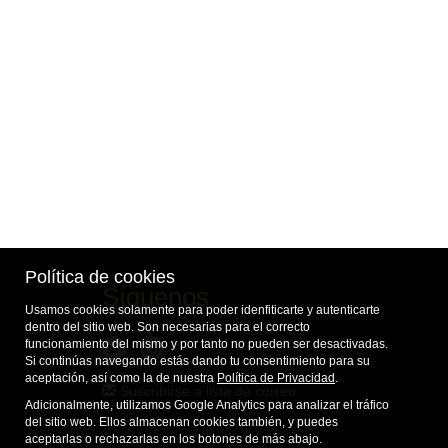
Política de cookies
Síguenos
Usamos cookies solamente para poder idenfiticarte y autenticarte
dentro del sitio web. Son necesarias para el correcto
funcionamiento del mismo y por tanto no pueden ser desactivadas.
Si continúas navegando estás dando tu consentimiento para su
aceptación, así como la de nuestra
Política de Privacidad
.
Suscribirse a lista de correo
Adicionalmente, utilizamos Google Analytics para analizar el tráfico
del sitio web. Ellos almacenan cookies también, y puedes
aceptarlas o rechazarlas en los botones de más abajo.