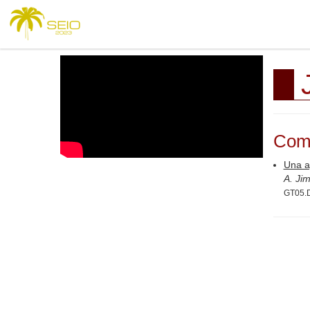
Com
Una ap
A. Ji
GT05.D