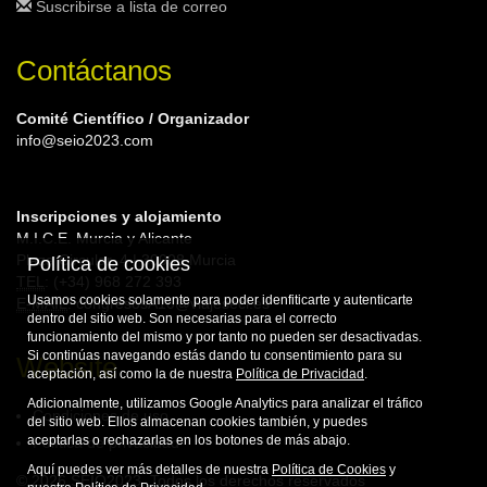
Suscribirse a lista de correo
Contáctanos
Comité Científico / Organizador
info@seio2023.com
Inscripciones y alojamiento
M.I.C.E. Murcia y Alicante
Plaza Circular, 4 | 30008 Murcia
Política de cookies
TEL
: (+34) 968 272 393
Usamos cookies solamente para poder idenfiticarte y autenticarte
E-MAIL
: congresosA10@viajeseci.es
dentro del sitio web. Son necesarias para el correcto
funcionamiento del mismo y por tanto no pueden ser desactivadas.
Si continúas navegando estás dando tu consentimiento para su
Website
aceptación, así como la de nuestra
Política de Privacidad
.
Adicionalmente, utilizamos Google Analytics para analizar el tráfico
Condiciones de uso
del sitio web. Ellos almacenan cookies también, y puedes
aceptarlas o rechazarlas en los botones de más abajo.
Política de privacidad
Aquí puedes ver más detalles de nuestra
Política de Cookies
y
© 2026 SEIO2023. Todos los derechos reservados