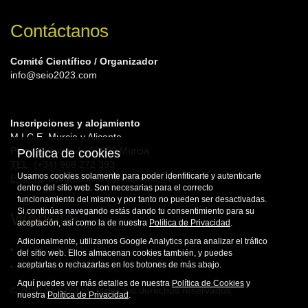
Contáctanos
Comité Científico / Organizador
info@seio2023.com
Inscripciones y alojamiento
M.I.C.E. Murcia y Alicante
Plaza Circular, 4 | 30008 Murcia
Política de cookies
TEL
: (+34) 968 272 393
Usamos cookies solamente para poder idenfiticarte y autenticarte
E-MAIL
: congresosA10@viajeseci.es
dentro del sitio web. Son necesarias para el correcto
funcionamiento del mismo y por tanto no pueden ser desactivadas.
Si continúas navegando estás dando tu consentimiento para su
Website
aceptación, así como la de nuestra
Política de Privacidad
.
Adicionalmente, utilizamos Google Analytics para analizar el tráfico
Condiciones de uso
del sitio web. Ellos almacenan cookies también, y puedes
aceptarlas o rechazarlas en los botones de más abajo.
Política de privacidad
Aquí puedes ver más detalles de nuestra
Política de Cookies
y
© 2026 SEIO2023. Todos los derechos reservados
nuestra
Política de Privacidad
.