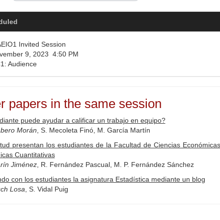
duled
IO1 Invited Session
ember 9, 2023 4:50 PM
: Audience
r papers in the same session
diante puede ayudar a calificar un trabajo en equipo?
abero Morán
, S. Mecoleta Finó, M. García Martín
itud presentan los estudiantes de la Facultad de Ciencias Económica
icas Cuantitativas
arín Jiménez
, R. Fernández Pascual, M. P. Fernández Sánchez
do con los estudiantes la asignatura Estadística mediante un blog
uch Losa
, S. Vidal Puig