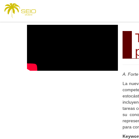
A. Forte 
La nuev
compete
estocást
incluyen
tareas c
su cono
represen
para con
Keywor