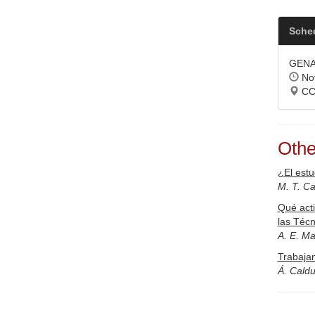
Sche
GENAE
Nov
CC1
Othe
¿El estu
M. T. C
Qué act
las Técn
A. E. M
Trabajan
Á. Cald