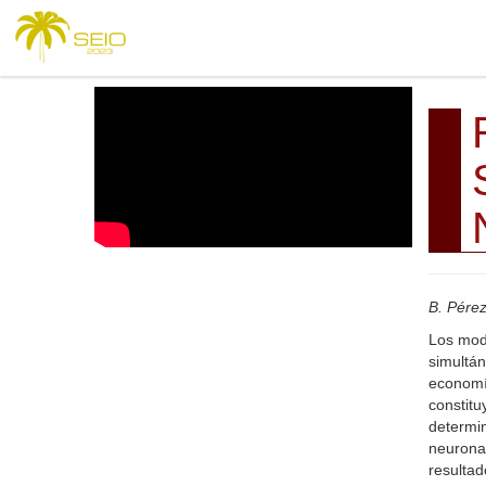
B. Pére
Los mode
simultán
economía
constitu
determin
neurona
resultad