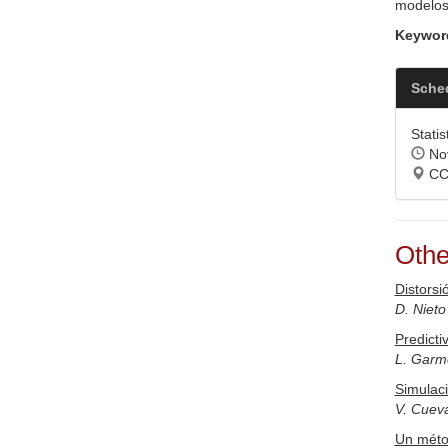
modelos 
Keywor
Sche
Statis
Nov
CC
Othe
Distorsi
D. Nieto
Predicti
L. Garm
Simulaci
V. Cuev
Un métod