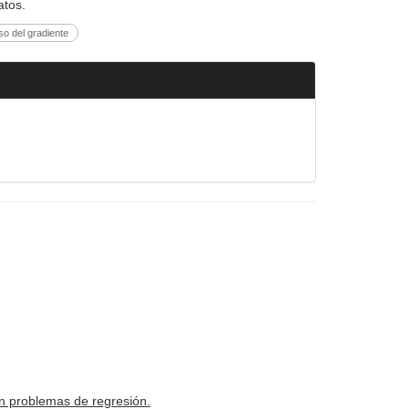
atos.
o del gradiente
en problemas de regresión.