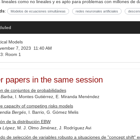
lineales como no lineales y es apto para problemas con millones de d
ds
:
Modelos de ecuaciones simultáneas
redes neuronales artificiales
descens
duled
tical Models
ember 7, 2023 11:40 AM
3: Room 1
r papers in the same session
ón de conjuntos de probabilidades
 Barba
, I. Montes Gutiérrez, E. Miranda Menéndez
ve capacity of competing risks models
endia Bergés
, I. Barrio, G. Gómez Melis
ón de la distribución EBW
a López
, M. J. Olmo Jiménez, J. Rodríguez Avi
o de selección de variables robusto a situaciones de "concept shift" 