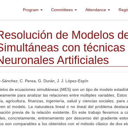
Program
Committees
Attendance
Regi
Resolución de Modelos d
Simultáneas con técnicas
Neuronales Artificiales
z-Sánchez
, C. Perea, G. Durán, J. J. López-Espín
los de ecuaciones simultáneas (MES) son un tipo de modelo estadísti
eamente para analizar las relaciones entre múltiples variables. Est
, agricultura, finanzas, ingeniería, salud y ciencias sociales, para
yen el modelo. La naturaleza lineal o no lineal del problema destaca
ación previa de la relación existente. En este trabajo llevamos a c
les, concretamente, entrenamiento por descenso del gradiente esto
os son comparables a los obtenidos con el método clásico de dos eta