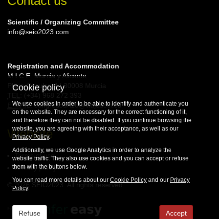
Contact us
Scientific / Organizing Committee
info@seio2023.com
Registration and Accommodation
M.I.C.E. Murcia y Alicante
Plaza Circular, 4 | 30008 Murcia
Cookie policy
TEL
: (+34) 968 272 393
We use cookies in order to be able to identify and authenticate you
E-MAIL
: congresosA10@viajeseci.es
on the website. They are necessary for the correct functioning of it,
and therefore they can not be disabled. If you continue browsing the
website, you are agreeing with their acceptance, as well as our
Website
Privacy Policy
.
Additionally, we use Google Analytics in order to analyze the
Terms of use
website traffic. They also use cookies and you can accept or refuse
them with the buttons below.
Privacy policy
You can read more details about our
Cookie Policy
and our
Privacy
© 2026 SEIO2023. All rights reserved
Policy
.
Refuse
Accept