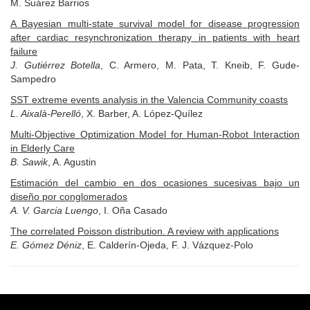
M. Suárez Barrios
A Bayesian multi-state survival model for disease progression
after cardiac resynchronization therapy in patients with heart
failure
J. Gutiérrez Botella
, C. Armero, M. Pata, T. Kneib, F. Gude-
Sampedro
SST extreme events analysis in the Valencia Community coasts
L. Aixalà-Perelló
, X. Barber, A. López-Quílez
Multi-Objective Optimization Model for Human-Robot Interaction
in Elderly Care
B. Sawik
, A. Agustin
Estimación del cambio en dos ocasiones sucesivas bajo un
diseño por conglomerados
A. V. Garcia Luengo
, I. Oña Casado
The correlated Poisson distribution. A review with applications
E. Gómez Déniz
, E. Calderín-Ojeda, F. J. Vázquez-Polo