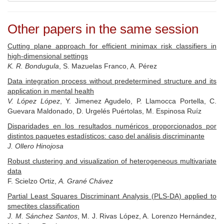
Other papers in the same session
Cutting plane approach for efficient minimax risk classifiers in
high-dimensional settings
K. R. Bondugula
, S. Mazuelas Franco, A. Pérez
Data integration process without predetermined structure and its
application in mental health
V. López López
, Y. Jimenez Agudelo, P. Llamocca Portella, C.
Guevara Maldonado, D. Urgelés Puértolas, M. Espinosa Ruíz
Disparidades en los resultados numéricos proporcionados por
distintos paquetes estadísticos: caso del análisis discriminante
J. Ollero Hinojosa
Robust clustering and visualization of heterogeneous multivariate
data
F. Scielzo Ortiz,
A. Grané Chávez
Partial Least Squares Discriminant Analysis (PLS-DA) applied to
smectites classification
J. M. Sánchez Santos
, M. J. Rivas López, A. Lorenzo Hernández,