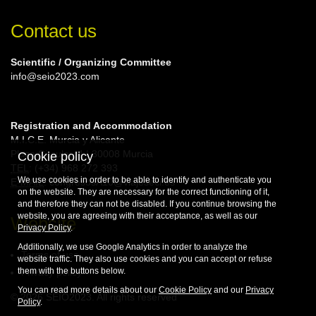
Contact us
Scientific / Organizing Committee
info@seio2023.com
Registration and Accommodation
M.I.C.E. Murcia y Alicante
Plaza Circular, 4 | 30008 Murcia
Cookie policy
TEL
: (+34) 968 272 393
We use cookies in order to be able to identify and authenticate you
E-MAIL
: congresosA10@viajeseci.es
on the website. They are necessary for the correct functioning of it,
and therefore they can not be disabled. If you continue browsing the
website, you are agreeing with their acceptance, as well as our
Website
Privacy Policy
.
Additionally, we use Google Analytics in order to analyze the
Terms of use
website traffic. They also use cookies and you can accept or refuse
them with the buttons below.
Privacy policy
You can read more details about our
Cookie Policy
and our
Privacy
© 2026 SEIO2023. All rights reserved
Policy
.