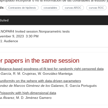
propiado incorporar o no la información de las covariables al estudio
ds
:
Contrastes de hipótesis
covariables
curvas AROC
curvas ROC
duled
NOPAR4 Invited session.Nonparametric tests
ember 9, 2023 3:30 PM
: Audience
r papers in the same session
istance-based goodness-of-fit test for randomly right censored data
-García
, R. M. Crujeiras, W. González-Manteiga
 uniformity on the sphere with data-driven parameters
ández de Marcos Giménez de los Galanes
, E. García Portugués
Poissonity with high-dimensional data
a Álvarez
, M. D. Jiménez Gamero