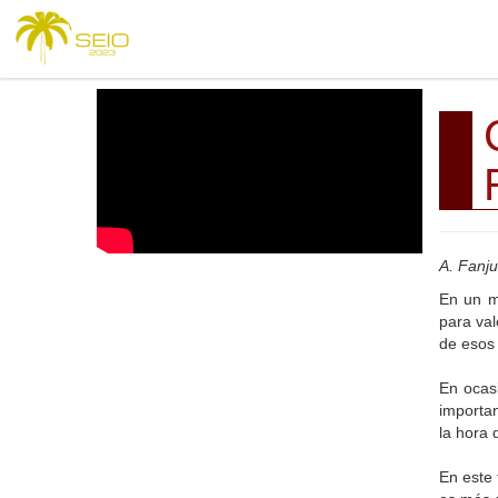
A. Fanju
En un mé
para val
de esos 
En ocas
importan
la hora
En este 