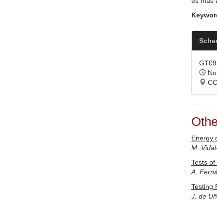
es más a
Keywor
Sche
GT09.
Nov
CC1
Othe
Energy d
M. Vidal
Tests of
A. Fern
Testing 
J. de Uñ