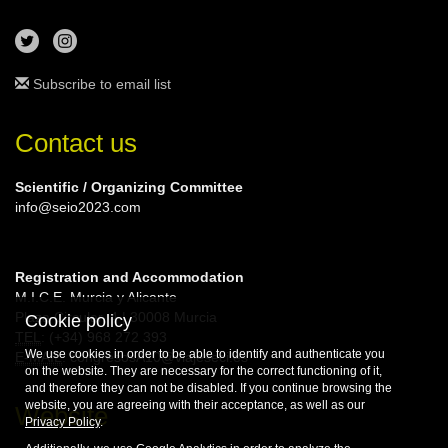
Subscribe to email list
Contact us
Scientific / Organizing Committee
info@seio2023.com
Registration and Accommodation
M.I.C.E. Murcia y Alicante
Plaza Circular, 4 | 30008 Murcia
Cookie policy
TEL
: (+34) 968 272 393
We use cookies in order to be able to identify and authenticate you
E-MAIL
: congresosA10@viajeseci.es
on the website. They are necessary for the correct functioning of it,
and therefore they can not be disabled. If you continue browsing the
website, you are agreeing with their acceptance, as well as our
Website
Privacy Policy
.