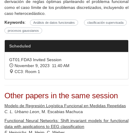
derivación de reglas óptimas planteando el problema funcional
como el caso límite de los problemas discretizados, incluyendo el
caso heterocedástico.
Keywords
:
Análisis de datos funcionales
clasificación supervisada
procesos gaussianos
Scheduled
GT01.FDA3 Invited Session
November 9, 2023 11:40 AM
CC3: Room 1
Other papers in the same session
Modelo de Regresión Logística Funcional en Medidas Repetidas
C. L. Urbano Leon
, M. Escabias Machuca
Functional Neural Networks: Shift invariant models for functional
data with applications to EEG classification
F. Heinrichs
, M. Heim, C. Weber