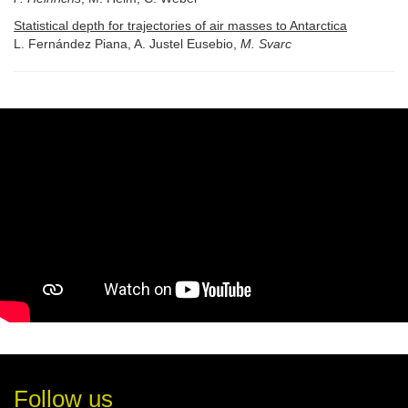
Statistical depth for trajectories of air masses to Antarctica
L. Fernández Piana, A. Justel Eusebio,
M. Svarc
Follow us