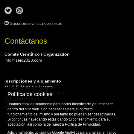
Suscribirse a lista de correo
Contáctanos
Comité Científico / Organizador
info@seio2023.com
Inscripciones y alojamiento
M.I.C.E. Murcia y Alicante
Plaza Circular, 4 | 30008 Murcia
Política de cookies
TEL
: (+34) 968 272 393
Usamos cookies solamente para poder idenfiticarte y autenticarte
E-MAIL
: congresosA10@viajeseci.es
dentro del sitio web. Son necesarias para el correcto
funcionamiento del mismo y por tanto no pueden ser desactivadas.
Si continúas navegando estás dando tu consentimiento para su
Website
aceptación, así como la de nuestra
Política de Privacidad
.
Adicionalmente, utilizamos Google Analytics para analizar el tráfico