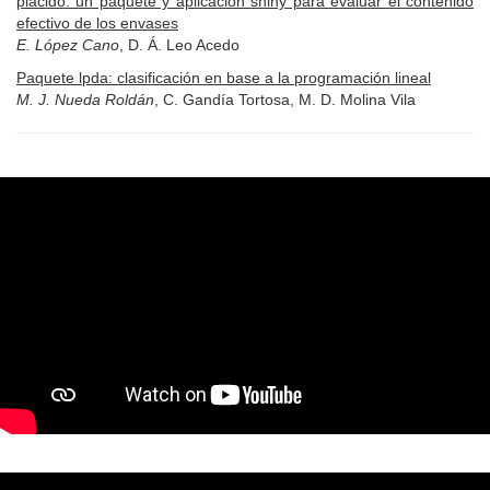
placido: un paquete y aplicación shiny para evaluar el contenido
efectivo de los envases
E. López Cano
, D. Á. Leo Acedo
Paquete lpda: clasificación en base a la programación lineal
M. J. Nueda Roldán
, C. Gandía Tortosa, M. D. Molina Vila