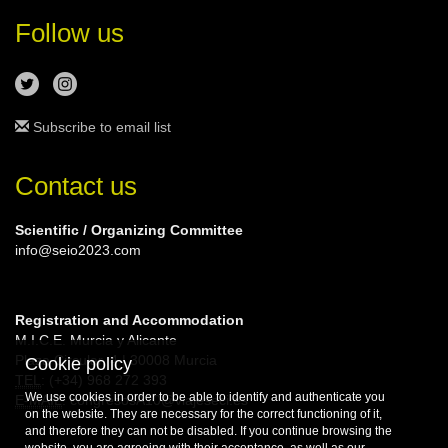
Follow us
Subscribe to email list
Contact us
Scientific / Organizing Committee
info@seio2023.com
Registration and Accommodation
M.I.C.E. Murcia y Alicante
Plaza Circular, 4 | 30008 Murcia
Cookie policy
TEL
: (+34) 968 272 393
We use cookies in order to be able to identify and authenticate you
E-MAIL
: congresosA10@viajeseci.es
on the website. They are necessary for the correct functioning of it,
and therefore they can not be disabled. If you continue browsing the