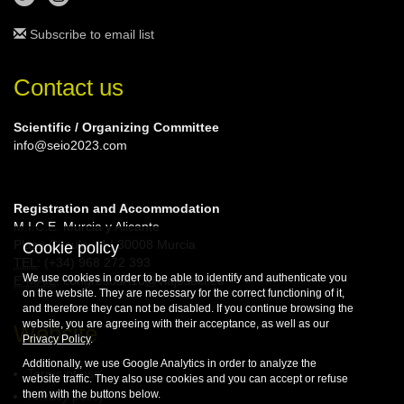
Subscribe to email list
Contact us
Scientific / Organizing Committee
info@seio2023.com
Registration and Accommodation
M.I.C.E. Murcia y Alicante
Plaza Circular, 4 | 30008 Murcia
Cookie policy
TEL
: (+34) 968 272 393
We use cookies in order to be able to identify and authenticate you
E-MAIL
: congresosA10@viajeseci.es
on the website. They are necessary for the correct functioning of it,
and therefore they can not be disabled. If you continue browsing the
website, you are agreeing with their acceptance, as well as our
Website
Privacy Policy
.
Additionally, we use Google Analytics in order to analyze the
Terms of use
website traffic. They also use cookies and you can accept or refuse
them with the buttons below.
Privacy policy