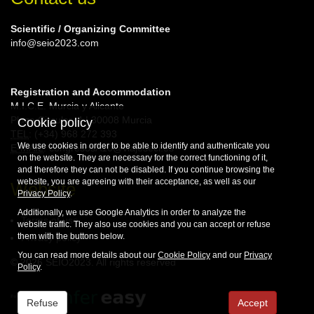
Scientific / Organizing Committee
info@seio2023.com
Registration and Accommodation
M.I.C.E. Murcia y Alicante
Plaza Circular, 4 | 30008 Murcia
Cookie policy
TEL
: (+34) 968 272 393
We use cookies in order to be able to identify and authenticate you
E-MAIL
: congresosA10@viajeseci.es
on the website. They are necessary for the correct functioning of it,
and therefore they can not be disabled. If you continue browsing the
website, you are agreeing with their acceptance, as well as our
Website
Privacy Policy
.
Additionally, we use Google Analytics in order to analyze the
Terms of use
website traffic. They also use cookies and you can accept or refuse
them with the buttons below.
Privacy policy
You can read more details about our
Cookie Policy
and our
Privacy
© 2026 SEIO2023. All rights reserved
Policy
.
Refuse
Accept