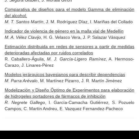
J. Segura Gisbert
, J. Morala Girón
Comparativa de diseños para el modelo Gamma de eliminación
del alcohol.
M. T. Santos Martín
, J. M. Rodríguez Díaz, I. Mariñas del Collado
Indicador de violencia de género en la malla vial de Medellín
M. A. Vélez Clavijo
, H. G. Velasco Vera, J. P. Salazar Vásquez
Estimación distribuida en redes de sensores a partir de medidas
deterioradas afectadas por ruidos correlados
R. Caballero-Águila,
M. J. García-Ligero Ramírez
, A. Hermoso-
Carazo, J. Linares-Pérez
Modelos jerárquicos bayesianos para describir dependencias
M. Parra Arévalo
, M. Martínez Pizarro, J. R. Martín Jiménez
Modelización y Diseño Óptimo de Experimentos para elaboración
de hidrogeles portadores de fármacos de inhibición
R. Negrete Gallego
, I. García-Camacha Gutiérrez, S. Pozuelo
Campos, C. Martín Andreu, E. Vazquez Fernandez-Pacheco